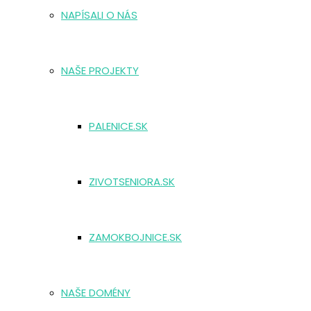
NAPÍSALI O NÁS
NAŠE PROJEKTY
PALENICE.SK
ZIVOTSENIORA.SK
ZAMOKBOJNICE.SK
NAŠE DOMÉNY