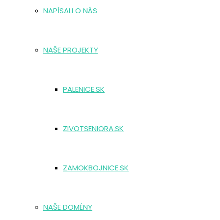
NAPÍSALI O NÁS
NAŠE PROJEKTY
PALENICE.SK
ZIVOTSENIORA.SK
ZAMOKBOJNICE.SK
NAŠE DOMÉNY