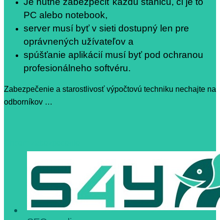
Je nutné zabezpečiť každú stanicu, či je to
PC alebo notebook,
server musí byť v sieti dostupný len pre
oprávnených užívateľov a
spúšťanie aplikácií musí byť pod ochranou
profesionálneho softvéru.
Zabezpečenie a starostlivosť výpočtovú techniku nechajte na
odborníkov …
Chcem zabezpečenie