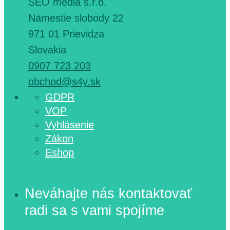
SEO media s.r.o.
Námestie slobody 22
971 01 Prievidza
Slovakia
0907 723 203
obchod@s4y.sk
GDPR
VOP
Vyhlásenie
Zákon
Eshop
Neváhajte nás kontaktovať
radi sa s vami spojíme