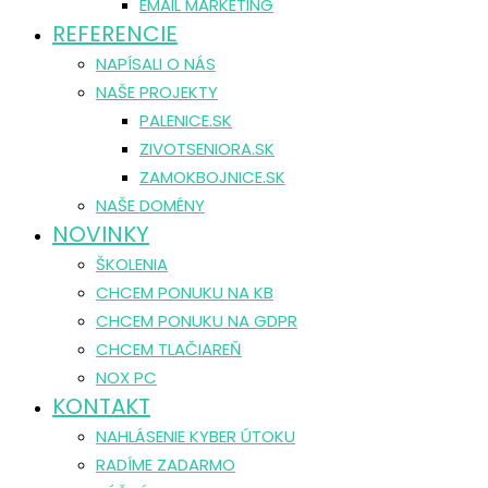
EMAIL MARKETING
REFERENCIE
NAPÍSALI O NÁS
NAŠE PROJEKTY
PALENICE.SK
ZIVOTSENIORA.SK
ZAMOKBOJNICE.SK
NAŠE DOMÉNY
NOVINKY
ŠKOLENIA
CHCEM PONUKU NA KB
CHCEM PONUKU NA GDPR
CHCEM TLAČIAREŇ
NOX PC
KONTAKT
NAHLÁSENIE KYBER ÚTOKU
RADÍME ZADARMO