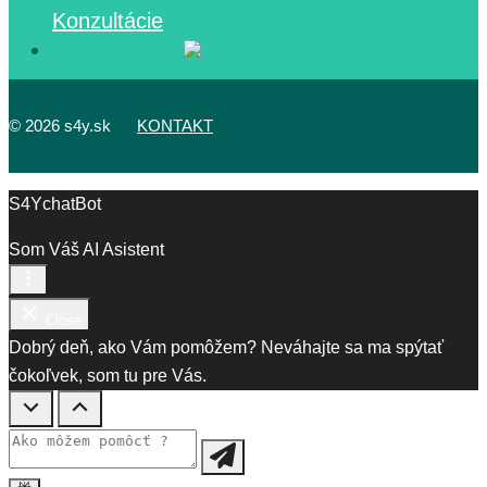
Konzultácie
©
2026 s4y.sk
KONTAKT
S4YchatBot
Som Váš AI Asistent
Close
Dobrý deň, ako Vám pomôžem? Neváhajte sa ma spýtať
čokoľvek, som tu pre Vás.