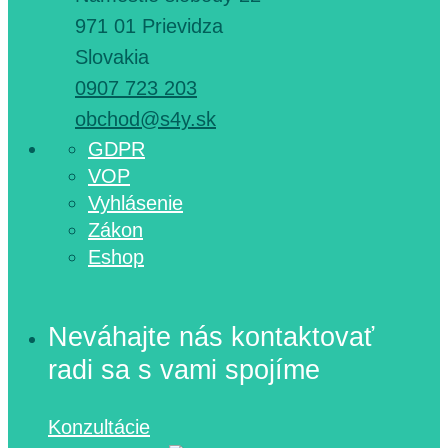
971 01 Prievidza
Slovakia
0907 723 203
obchod@s4y.sk
GDPR
VOP
Vyhlásenie
Zákon
Eshop
Neváhajte nás kontaktovať
radi sa s vami spojíme
Konzultácie