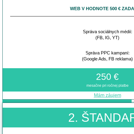
WEB V HODNOTE 500 € ZAD
Správa sociálnych médií:
(FB, IG, YT)
Správa PPC kampaní:
(Google Ads, FB reklama)
250 €
mesačne pri ročnej platbe
Mám záujem
2. ŠTANDA