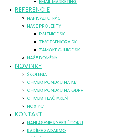
EMAIL MARKETING
REFERENCIE
NAPÍSALI O NÁS
NAŠE PROJEKTY
PALENICE.SK
ZIVOTSENIORA.SK
ZAMOKBOJNICE.SK
NAŠE DOMÉNY
NOVINKY
ŠKOLENIA
CHCEM PONUKU NA KB
CHCEM PONUKU NA GDPR
CHCEM TLAČIAREŇ
NOX PC
KONTAKT
NAHLÁSENIE KYBER ÚTOKU
RADÍME ZADARMO