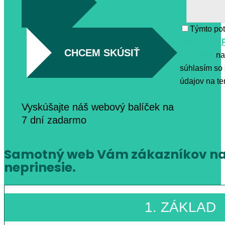
Týmto pot
ZÁSADY S
CHCEM SKÚSIŤ
ÚDAJOV
na
súhlasím so
údajov na ten
Vyskúšajte náš webový balíček na
7 dní zadarmo
Samotný web Vám zákazníkov na
neprinesie.
1. ZÁKLAD