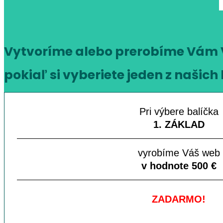
Vytvoríme alebo prerobíme Vám 
pokiaľ si vyberiete jeden z našich
Pri výbere balíčka
1. ZÁKLAD
vyrobíme Váš web
v hodnote 500 €
ZADARMO!