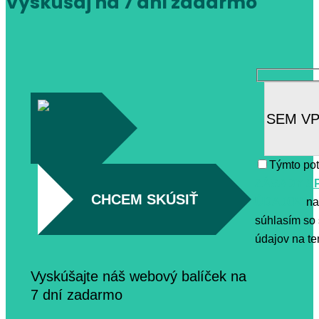
Vyskúšaj na 7 dní zadarmo
Týmto pot
ZÁSADY S
CHCEM SKÚSIŤ
ÚDAJOV
na
súhlasím so
údajov na ten
Vyskúšajte náš webový balíček na
7 dní zadarmo