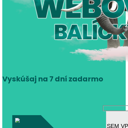
Vyskúšaj na 7 dní zadarmo