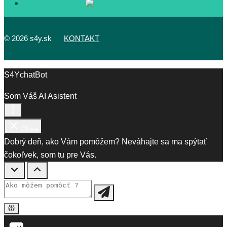
©
2026 s4y.sk
KONTAKT
S4YchatBot
Som Váš AI Asistent
Close
Dobrý deň, ako Vám pomôžem? Neváhajte sa ma spýtať
čokoľvek, som tu pre Vás.