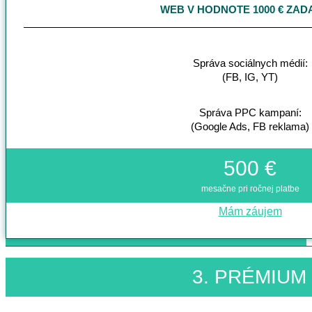
WEB V HODNOTE 1000 € ZA
Správa sociálnych médií:
(FB, IG, YT)
Správa PPC kampaní:
(Google Ads, FB reklama)
500 €
mesačne pri ročnej platbe
Mám záujem
3. PRÉMIUM