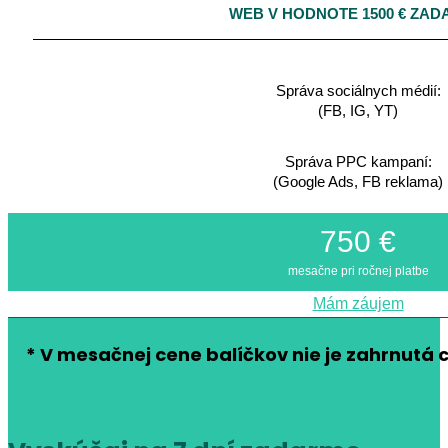
WEB V HODNOTE 1500 € ZA
Správa sociálnych médií:
(FB, IG, YT)
Správa PPC kampaní:
(Google Ads, FB reklama)
750 €
mesačne pri ročnej platbe
Mám záujem
* V mesačnej cene balíčkov nie je zahrnutá