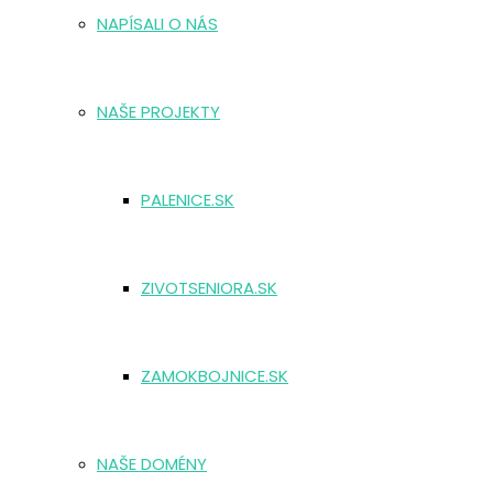
NAPÍSALI O NÁS
NAŠE PROJEKTY
PALENICE.SK
ZIVOTSENIORA.SK
ZAMOKBOJNICE.SK
NAŠE DOMÉNY