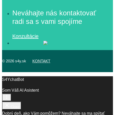
Neváhajte nás kontaktovať
radi sa s vami spojíme
Konzultácie
©
2026 s4y.sk
KONTAKT
S4YchatBot
Som Váš AI Asistent
Close
Dobrý deň, ako Vám pomôžem? Neváhajte sa ma spýtať