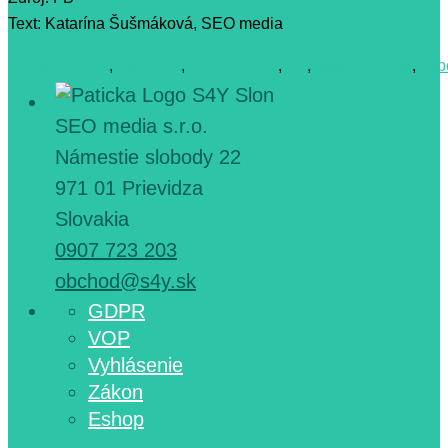
Text: Katarína Šušmáková, SEO media
ako sa chrániť
,
ako útočí
,
čo je to vírus
,
FB
,
osobné údaje
,
zab
SEO media s.r.o.
Námestie slobody 22
971 01 Prievidza
Slovakia
0907 723 203
obchod@s4y.sk
GDPR
VOP
Vyhlásenie
Zákon
Eshop