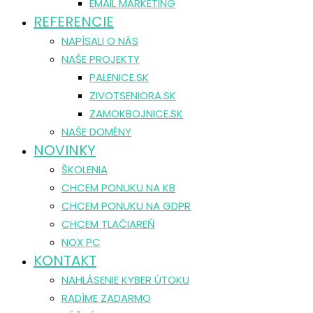
EMAIL MARKETING
REFERENCIE
NAPÍSALI O NÁS
NAŠE PROJEKTY
PALENICE.SK
ZIVOTSENIORA.SK
ZAMOKBOJNICE.SK
NAŠE DOMÉNY
NOVINKY
ŠKOLENIA
CHCEM PONUKU NA KB
CHCEM PONUKU NA GDPR
CHCEM TLAČIAREŇ
NOX PC
KONTAKT
NAHLÁSENIE KYBER ÚTOKU
RADÍME ZADARMO