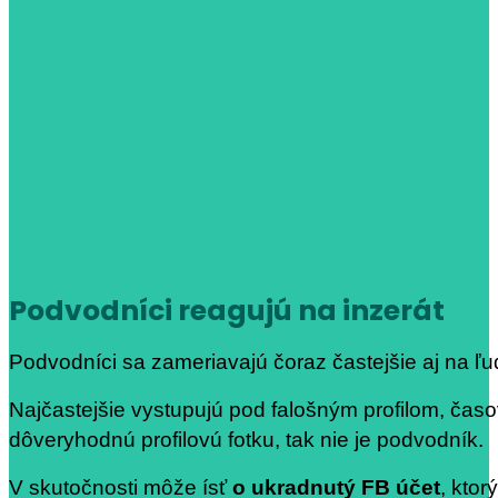
Podvodníci reagujú na inzerát
Podvodníci sa zameriavajú čoraz častejšie aj na ľu
Najčastejšie vystupujú pod falošným profilom, časo
dôveryhodnú profilovú fotku, tak nie je podvodník.
V skutočnosti môže ísť
o ukradnutý FB účet
, ktor