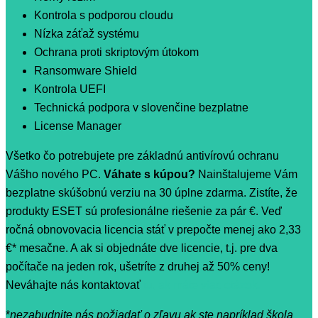
Kontrola s podporou cloudu
Nízka záťaž systému
Ochrana proti skriptovým útokom
Ransomware Shield
Kontrola UEFI
Technická podpora v slovenčine bezplatne
License Manager
Všetko čo potrebujete pre základnú antivírovú ochranu
Vášho nového PC.
Váhate s kúpou?
Nainštalujeme Vám
bezplatne skúšobnú verziu na 30 úplne zdarma. Zistíte, že
produkty ESET sú profesionálne riešenie za pár €. Veď
ročná obnovovacia licencia stáť v prepočte menej ako 2,33
€* mesačne. A ak si objednáte dve licencie, t.j. pre dva
počítače na jeden rok, ušetríte z druhej až 50% ceny!
Neváhajte nás kontaktovať
tu, ak máte viac otázok.
*
nezabudnite nás požiadať o zľavu ak ste napríklad škola