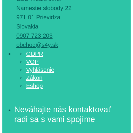
Námestie slobody 22
971 01 Prievidza
Slovakia
0907 723 203
obchod@s4y.sk
GDPR
VOP
Vyhlásenie
Zákon
Eshop
Neváhajte nás kontaktovať
radi sa s vami spojíme