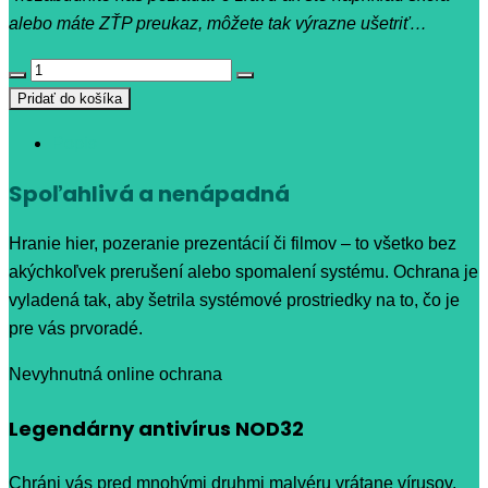
alebo máte ZŤP preukaz, môžete tak výrazne ušetriť…
množstvo
ESET
Pridať do košíka
NOD32
Popis
Antivírus
na
Spoľahlivá a nenápadná
1
rok
Hranie hier, pozeranie prezentácií či filmov – to všetko bez
akýchkoľvek prerušení alebo spomalení systému. Ochrana je
vyladená tak, aby šetrila systémové prostriedky na to, čo je
pre vás prvoradé.
Nevyhnutná online ochrana
Legendárny antivírus NOD32
Chráni vás pred mnohými druhmi malvéru vrátane vírusov,