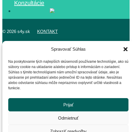
Konzultácie
©
2026 s4y.sk
KONTAKT
Spravovať Súhlas
S4YchatBot
Na poskytovanie tých najlepších skúseností používame technológie, ako sú
Som Váš AI Asistent
súbory cookie na ukladanie a/alebo prístup k informáciám o zariadení.
Súhlas s týmito technológiami nám umožní spracovávať údaje, ako je
správanie pri prehliadaní alebo jedinečné ID na tejto stránke. Nesúhlas
alebo odvolanie súhlasu môže nepriaznivo ovplyvniť určité vlastnosti a
Close
funkcie.
Dobrý deň, ako Vám pomôžem? Neváhajte sa ma spýtať
čokoľvek, som tu pre Vás.
Prijať
Odmietnuť
Zobraziť predvoľby