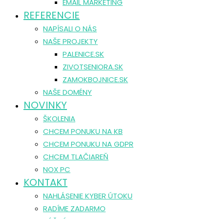
EMAIL MARKETING
REFERENCIE
NAPÍSALI O NÁS
NAŠE PROJEKTY
PALENICE.SK
ZIVOTSENIORA.SK
ZAMOKBOJNICE.SK
NAŠE DOMÉNY
NOVINKY
ŠKOLENIA
CHCEM PONUKU NA KB
CHCEM PONUKU NA GDPR
CHCEM TLAČIAREŇ
NOX PC
KONTAKT
NAHLÁSENIE KYBER ÚTOKU
RADÍME ZADARMO