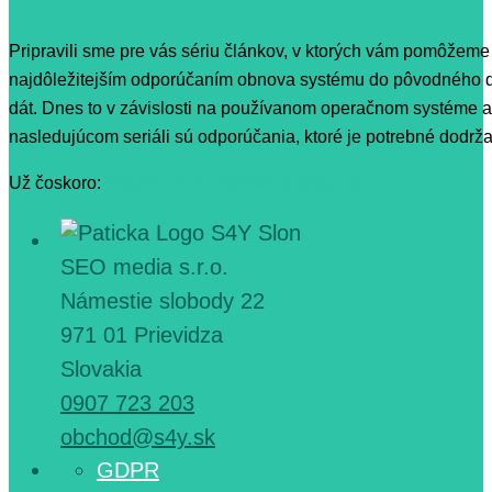
Pripravili sme pre vás sériu článkov, v ktorých vám pomôžeme 
najdôležitejším odporúčaním obnova systému do pôvodného dob
dát. Dnes to v závislosti na používanom operačnom systéme al
nasledujúcom seriáli sú odporúčania, ktoré je potrebné dodrža
Už čoskoro:
Situácia č. 1 – Správa o výkupnom
SEO media s.r.o.
Námestie slobody 22
971 01 Prievidza
Slovakia
0907 723 203
obchod@s4y.sk
GDPR