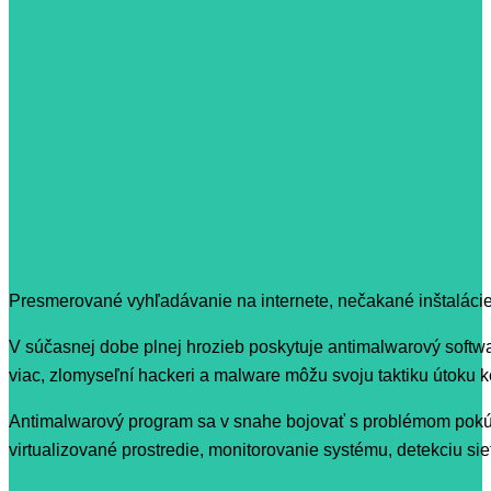
Presmerované vyhľadávanie na internete, nečakané inštalácie č
V súčasnej dobe plnej hrozieb poskytuje antimalwarový softwa
viac, zlomyseľní hackeri a malware môžu svoju taktiku útoku 
Antimalwarový program sa v snahe bojovať s problémom pokúš
virtualizované prostredie, monitorovanie systému, detekciu si