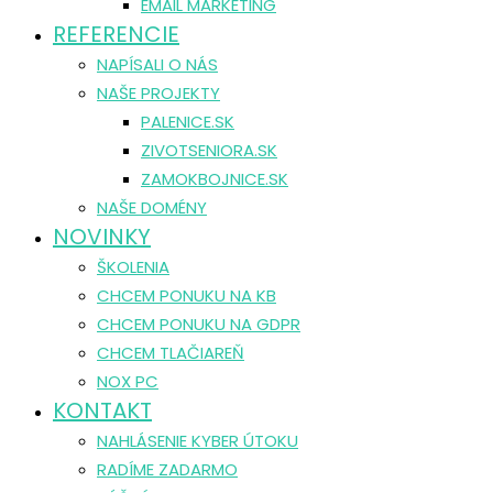
EMAIL MARKETING
REFERENCIE
NAPÍSALI O NÁS
NAŠE PROJEKTY
PALENICE.SK
ZIVOTSENIORA.SK
ZAMOKBOJNICE.SK
NAŠE DOMÉNY
NOVINKY
ŠKOLENIA
CHCEM PONUKU NA KB
CHCEM PONUKU NA GDPR
CHCEM TLAČIAREŇ
NOX PC
KONTAKT
NAHLÁSENIE KYBER ÚTOKU
RADÍME ZADARMO