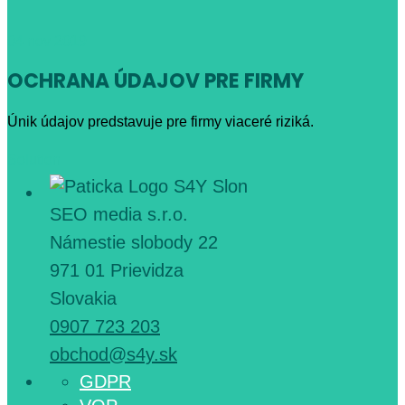
04
nov 2019
OCHRANA ÚDAJOV PRE FIRMY
Únik údajov predstavuje pre firmy viaceré riziká.
Solution
SEO media s.r.o.
Námestie slobody 22
971 01 Prievidza
Slovakia
0907 723 203
obchod@s4y.sk
GDPR