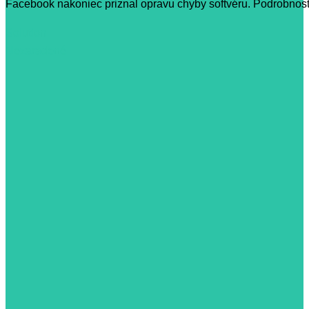
Facebook nakoniec priznal opravu chyby softvéru. Podrobnost
Solution
Nezaradené