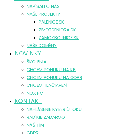
NAPÍSALI O NÁS
NAŠE PROJEKTY
PALENICE.SK
ZIVOTSENIORA.SK
ZAMOKBOJNICE.SK
NAŠE DOMÉNY
NOVINKY
ŠKOLENIA
CHCEM PONUKU NA KB
CHCEM PONUKU NA GDPR
CHCEM TLAČIAREŇ
NOX PC
KONTAKT
NAHLÁSENIE KYBER ÚTOKU
RADÍME ZADARMO
NÁŠ TÍM
GDPR