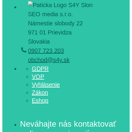
SEO media s.r.o.
Námestie slobody 22
971 01 Prievidza
Slovakia
0907 723 203
obchod@s4y.sk
GDPR
VOP
Vyhlásenie
Zákon
Eshop
Neváhajte nás kontaktovať