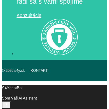
radi sa s vami spojíme
Konzultácie
©
2026 s4y.sk
KONTAKT
S4YchatBot
Som Váš AI Asistent